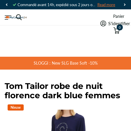
Commandé avant 14h, expédié sous 2 jours ouvrables
Read more
Panier
S'identifier
0
SLOGGI : New SLG Base Soft -10%
Tom Tailor robe de nuit
florence dark blue femmes
Nieuw