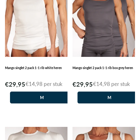
Mango singlet 2 pack 1-1 rib white heren
Mango singlet 2 pack 1-1 rib box grey heren
€29,95
€29,95
€14,98 per stuk
€14,98 per stuk
M
M
L