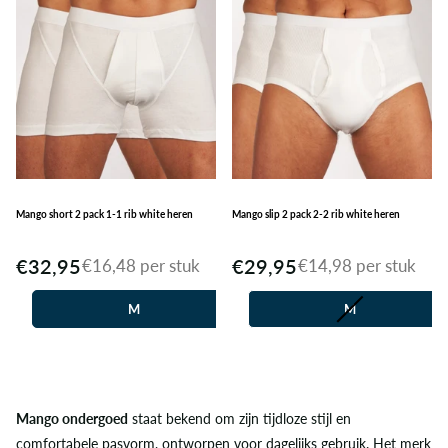
Mango short 2 pack 1-1 rib white heren
Mango slip 2 pack 2-2 rib white heren
€32,95
€29,95
€16,48 per stuk
€14,98 per stuk
M
M
L
Mango ondergoed
staat bekend om zijn tijdloze stijl en
comfortabele pasvorm, ontworpen voor dagelijks gebruik. Het merk