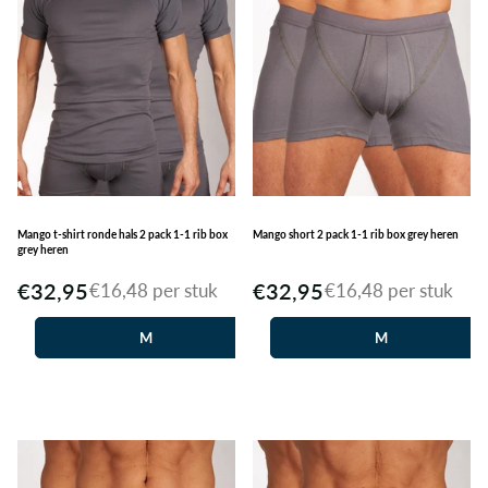
Mango t-shirt ronde hals 2 pack 1-1 rib box
Mango short 2 pack 1-1 rib box grey heren
grey heren
€32,95
€32,95
€16,48 per stuk
€16,48 per stuk
M
M
L