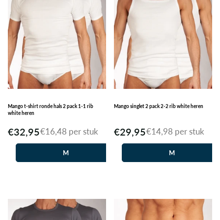
Mango t-shirt ronde hals 2 pack 1-1 rib
Mango singlet 2 pack 2-2 rib white heren
white heren
€32,95
€29,95
€16,48 per stuk
€14,98 per stuk
M
M
L