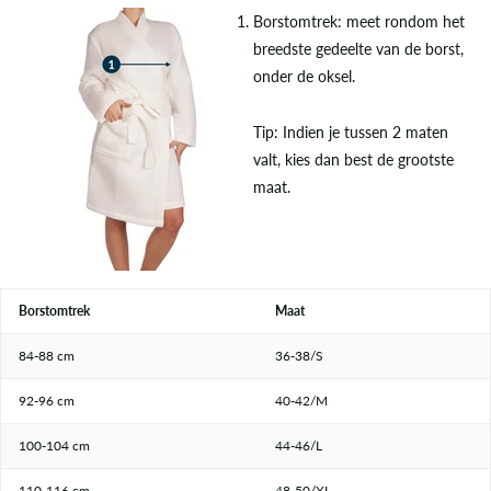
Borstomtrek: meet rondom het
breedste gedeelte van de borst,
onder de oksel.
Tip: Indien je tussen 2 maten
valt, kies dan best de grootste
maat.
Borstomtrek
Maat
84-88 cm
36-38/S
92-96 cm
40-42/M
100-104 cm
44-46/L
110-116 cm
48-50/XL