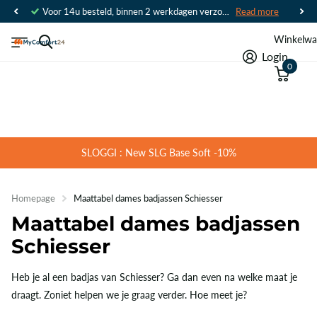
Voor 14u besteld, binnen 2 werkdagen verzonden
Read more
Winkelwa
Login
0
SLOGGI : New SLG Base Soft -10%
Homepage
Maattabel dames badjassen Schiesser
Maattabel dames badjassen
Schiesser
Heb je al een badjas van Schiesser? Ga dan even na welke maat je
draagt. Zoniet helpen we je graag verder. Hoe meet je?