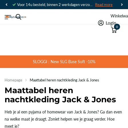
Voor 14u besteld, binnen 2 werkdagen verzonden
Read more
Winkelwa
Login
0
SLOGGI : New SLG Base Soft -10%
Homepage
Maattabel heren nachtkleding Jack & Jones
Maattabel heren
nachtkleding Jack & Jones
Heb je al een pyjama of homewear van Jack & Jones? Ga dan even
na welke maat je draagt. Zoniet helpen we je graag verder. Hoe
meet je?