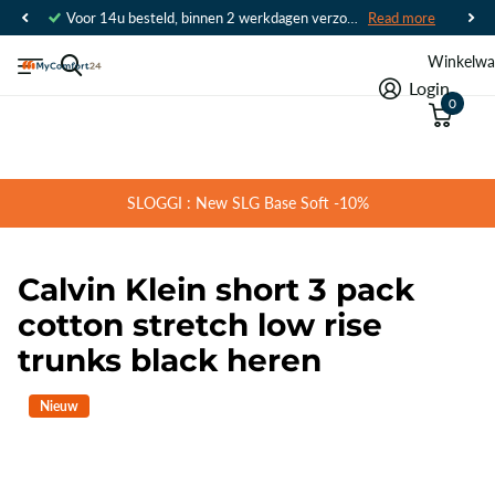
Voor 14u besteld, binnen 2 werkdagen verzonden
Read more
Winkelwa
Login
0
SLOGGI : New SLG Base Soft -10%
Calvin Klein short 3 pack
cotton stretch low rise
trunks black heren
Nieuw