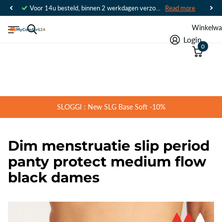
Voor 14u besteld, binnen 2 werkdagen verzonden
Read more
Winkelwa
Login
0
SLOGGI : New SLG Base Soft -10%
Dim menstruatie slip period
panty protect medium flow
black dames