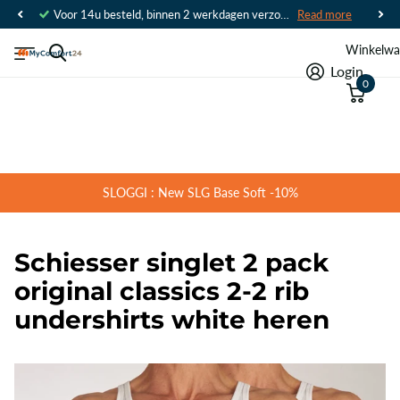
Voor 14u besteld, binnen 2 werkdagen verzonden
Read more
Winkelwa
Login
0
SLOGGI : New SLG Base Soft -10%
Schiesser singlet 2 pack
original classics 2-2 rib
undershirts white heren