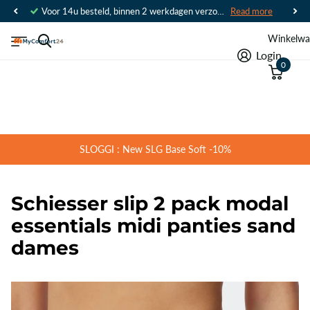
Voor 14u besteld, binnen 2 werkdagen verzonden
Read more
Winkelwa
Login
0
SLOGGI : New SLG Base Soft -10%
Schiesser slip 2 pack modal
essentials midi panties sand
dames