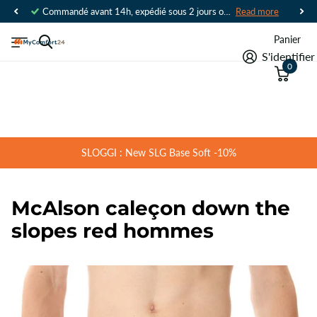
Commandé avant 14h, expédié sous 2 jours ouvrables
Read more
Panier
S'identifier
0
SLOGGI : New SLG Base Soft -10%
McAlson caleçon down the
slopes red hommes