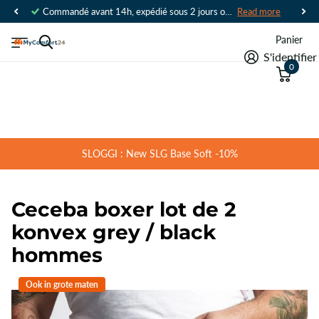
Commandé avant 14h, expédié sous 2 jours ouvrables
Read more
Panier
S'identifier
0
SLOGGI : New SLG Base Soft -10%
Ceceba boxer lot de 2
konvex grey / black
hommes
Ook in grote maten