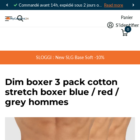
Commandé avant 14h, expédié sous 2 jours ouvrables
Read more
Panier
S'identifier
0
SLOGGI : New SLG Base Soft -10%
Dim boxer 3 pack cotton
stretch boxer blue / red /
grey hommes