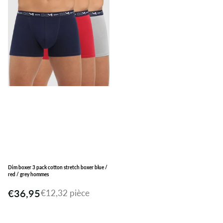
Dim boxer 3 pack cotton stretch boxer blue /
red / grey hommes
€36,95
€12,32 pièce