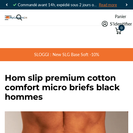
Commandé avant 14h, expédié sous 2 jours ouvrables
Read more
Panier
S'identifier
0
SLOGGI : New SLG Base Soft -10%
Hom slip premium cotton
comfort micro briefs black
hommes